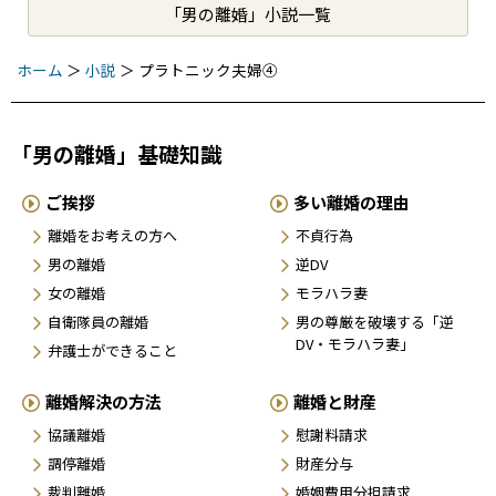
「男の離婚」小説一覧
ホーム
＞
小説
＞
プラトニック夫婦④
「男の離婚」基礎知識
ご挨拶
多い離婚の理由
離婚をお考えの方へ
不貞行為
男の離婚
逆DV
女の離婚
モラハラ妻
自衛隊員の離婚
男の尊厳を破壊する「逆
DV・モラハラ妻」
弁護士ができること
離婚解決の方法
離婚と財産
協議離婚
慰謝料請求
調停離婚
財産分与
裁判離婚
婚姻費用分担請求