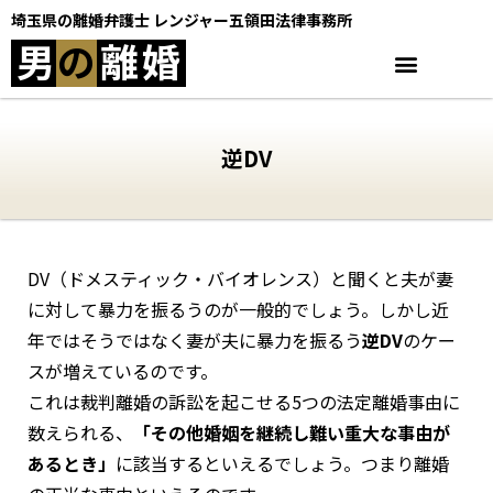
埼玉県の離婚弁護士 レンジャー五領田法律事務所
男
の
離
婚
逆DV
DV（ドメスティック・バイオレンス）と聞くと夫が妻
に対して暴力を振るうのが一般的でしょう。しかし近
年ではそうではなく妻が夫に暴力を振るう
逆DV
のケー
スが増えているのです。
これは裁判離婚の訴訟を起こせる5つの法定離婚事由に
数えられる、
「その他婚姻を継続し難い重大な事由が
あるとき」
に該当するといえるでしょう。つまり離婚