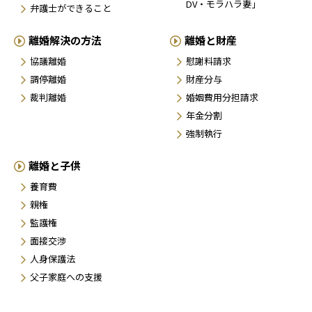
DV・モラハラ妻」
弁護士ができること
離婚解決の方法
離婚と財産
協議離婚
慰謝料請求
調停離婚
財産分与
裁判離婚
婚姻費用分担請求
年金分割
強制執行
離婚と子供
養育費
親権
監護権
面接交渉
人身保護法
父子家庭への支援