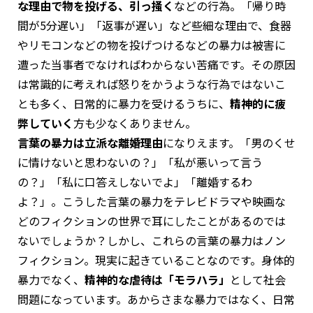
な理由で物を投げる、引っ掻く
などの行為。「帰り時
間が5分遅い」「返事が遅い」など些細な理由で、食器
やリモコンなどの物を投げつけるなどの暴力は被害に
遭った当事者でなければわからない苦痛です。その原因
は常識的に考えれば怒りをかうような行為ではないこ
とも多く、日常的に暴力を受けるうちに、
精神的に疲
弊していく
方も少なくありません。
言葉の暴力は立派な離婚理由
になりえます。「男のくせ
に情けないと思わないの？」「私が悪いって言う
の？」「私に口答えしないでよ」「離婚するわ
よ？」。こうした言葉の暴力をテレビドラマや映画な
どのフィクションの世界で耳にしたことがあるのでは
ないでしょうか？しかし、これらの言葉の暴力はノン
フィクション。現実に起きていることなのです。身体的
暴力でなく、
精神的な虐待は「モラハラ」
として社会
問題になっています。あからさまな暴力ではなく、日常