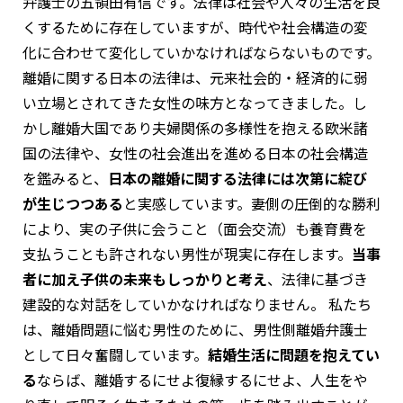
弁護士の五領田有信です。法律は社会や人々の生活を良
くするために存在していますが、時代や社会構造の変
化に合わせて変化していかなければならないものです。
離婚に関する日本の法律は、元来社会的・経済的に弱
い立場とされてきた女性の味方となってきました。し
かし離婚大国であり夫婦関係の多様性を抱える欧米諸
国の法律や、女性の社会進出を進める日本の社会構造
を鑑みると、
日本の離婚に関する法律には次第に綻び
が生じつつある
と実感しています。妻側の圧倒的な勝利
により、実の子供に会うこと（面会交流）も養育費を
支払うことも許されない男性が現実に存在します。
当事
者に加え子供の未来もしっかりと考え
、法律に基づき
建設的な対話をしていかなければなりません。 私たち
は、離婚問題に悩む男性のために、男性側離婚弁護士
として日々奮闘しています。
結婚生活に問題を抱えてい
る
ならば、離婚するにせよ復縁するにせよ、人生をや