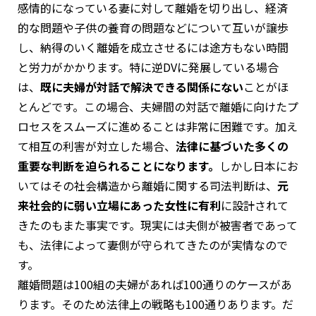
感情的になっている妻に対して離婚を切り出し、経済
的な問題や子供の養育の問題などについて互いが譲歩
し、納得のいく離婚を成立させるには途方もない時間
と労力がかかります。特に逆DVに発展している場合
は、
既に夫婦が対話で解決できる関係にない
ことがほ
とんどです。この場合、夫婦間の対話で離婚に向けたプ
ロセスをスムーズに進めることは非常に困難です。加え
て相互の利害が対立した場合、
法律に基づいた多くの
重要な判断を迫られることになります。
しかし日本にお
いてはその社会構造から離婚に関する司法判断は、
元
来社会的に弱い立場にあった女性に有利
に設計されて
きたのもまた事実です。現実には夫側が被害者であって
も、法律によって妻側が守られてきたのが実情なので
す。
離婚問題は100組の夫婦があれば100通りのケースがあ
ります。そのため法律上の戦略も100通りあります。だ