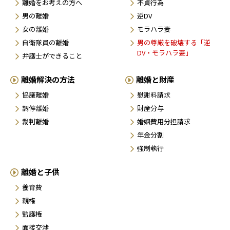
離婚をお考えの方へ
不貞行為
男の離婚
逆DV
女の離婚
モラハラ妻
自衛隊員の離婚
男の尊厳を破壊する「逆
DV・モラハラ妻」
弁護士ができること
離婚解決の方法
離婚と財産
協議離婚
慰謝料請求
調停離婚
財産分与
裁判離婚
婚姻費用分担請求
年金分割
強制執行
離婚と子供
養育費
親権
監護権
面接交渉