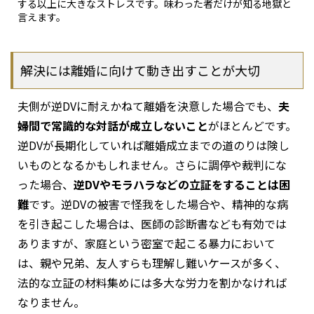
する以上に大きなストレスです。味わった者だけが知る地獄と
言えます。
解決には離婚に向けて動き出すことが大切
夫側が逆DVに耐えかねて離婚を決意した場合でも、
夫
婦間で常識的な対話が成立しないこと
がほとんどです。
逆DVが長期化していれば離婚成立までの道のりは険し
いものとなるかもしれません。さらに調停や裁判にな
った場合、
逆DVやモラハラなどの立証をすることは困
難
です。逆DVの被害で怪我をした場合や、精神的な病
を引き起こした場合は、医師の診断書なども有効では
ありますが、家庭という密室で起こる暴力において
は、親や兄弟、友人すらも理解し難いケースが多く、
法的な立証の材料集めには多大な労力を割かなければ
なりません。