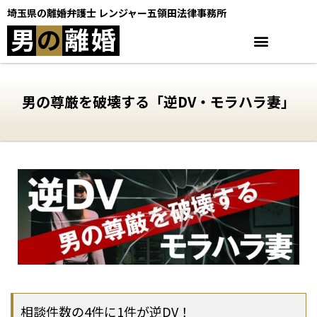
埼玉県の離婚弁護士 レンジャー五領田法律事務所
男
の
離
婚
男の尊厳を破壊する「逆DV・モラハラ妻」
相談件数の4件に1件が逆DV！