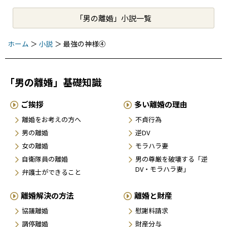
「男の離婚」小説一覧
ホーム
＞
小説
＞
最強の神様④
「男の離婚」基礎知識
ご挨拶
多い離婚の理由
離婚をお考えの方へ
不貞行為
男の離婚
逆DV
女の離婚
モラハラ妻
自衛隊員の離婚
男の尊厳を破壊する「逆
DV・モラハラ妻」
弁護士ができること
離婚解決の方法
離婚と財産
協議離婚
慰謝料請求
調停離婚
財産分与