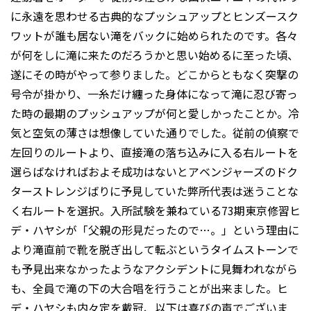
に永遠を思わせる古典的なプッシュアップとヒンズースク
ワットが誰も居ない滝をバックに始められたのです。各々
が何をしに滝に来たのだろうかと思い始めるに至った頃、
遂にその時がやって参りました。どこからともなく突撃の
号令が掛かり、一糸だけ纏った身体になって滝に忍び寄っ
た時の最期のプッシュアップが何と愛しかったことか。冷
気と空気の薄さは想像していた通りでした。従前の偵察で
左回りのルートより、直接滝の落ち込みに入る右ルートを
選らばなければおよそ成功はないとアベンジャーズのドク
ターストレンジばりに予見していた弊所代表は迷うことな
く右ルートを選択。入所試験を兼ねている73期東京修習ヒ
デ・ハヤシが「父親の形見だったので…。」という理由に
より滝直前で靴を脱ぎ出して転ぶというタイムストーンで
も予見出来なかったようなアクシデントに見舞われながら
も、全員で滝の下の大合唱を行うことが出来ました。ヒ
デ・ハヤシも内々定を戴冠、以下は喜びの声でございま