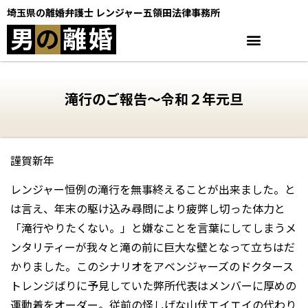
埼玉県の離婚弁護士 レンジャー五領田法律事務所
男
の
離
婚
滝行のご報告〜令和２年元旦
謹賀新年
レンジャー恒例の滝行を無事終えることが出来ました。と
は言え、年末の駆け込み尋問により疲弊し切った体力と
「滝行やりたくない。」と嫌なことを言葉にしてしまうメ
ンタリティーが我々と滝の前に巨大な壁となって立ちはだ
かりました。このシナリオをアベンジャーズのドクタース
トレンジばりに予見していた弊所代表はメンバーに厚めの
運動着をオーダー。従前の怪しげな山伏エイエイの代わり