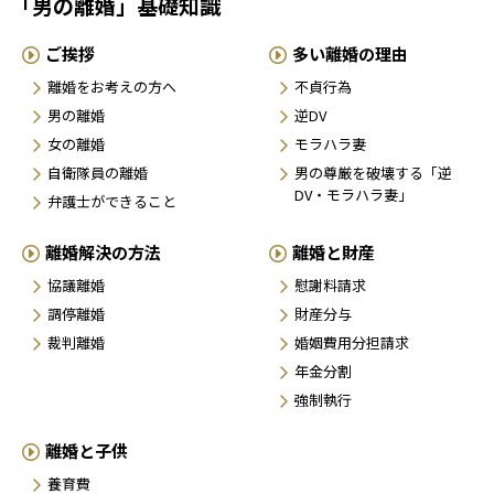
「男の離婚」基礎知識
ご挨拶
多い離婚の理由
離婚をお考えの方へ
不貞行為
男の離婚
逆DV
女の離婚
モラハラ妻
自衛隊員の離婚
男の尊厳を破壊する「逆
DV・モラハラ妻」
弁護士ができること
離婚解決の方法
離婚と財産
協議離婚
慰謝料請求
調停離婚
財産分与
裁判離婚
婚姻費用分担請求
年金分割
強制執行
離婚と子供
養育費