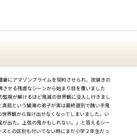
遽妻にアマゾンプライムを契約させられ、炭焼きの
彷彿させる残虐なシーンから始まり目を覆いました
の監視が解けるほど鬼滅の世界観に没入し行きまし
と真菰という鱗滝の弟子が実は最終選別で醜い手鬼
の世界観から抜け出せなくなってしまいました。い
鬼が出た。上弦の鬼かもしれない。」と答えるシー
ーズとの区別も付いてない時にまだ小学２年生だっ