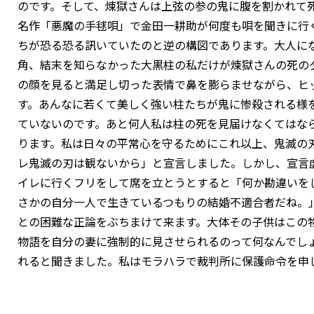
のです。そして、煉獄さんは上弦の参の鬼に腹を割かれて
名作「悪魔の手毬唄」で金田一耕助が何度も唄を聞きに行
ちが恐る恐る訊いていたのと逆の構図であります。大人に
角、結末を知らなかった大黒柱の私だけが煉獄さんの死の
の顔を見ると満足し切った表情で鼻を膨らませながら、ヒ
す。あんなに若くて美しく強い柱たちが鬼に惨殺される様
ていないのです。あと何人私は柱の死を見届けなくてはな
ります。私は日々の平常心を守るためにこれ以上、鬼滅の
レ鬼滅の刃は観ないから」と宣言しました。しかし、宣言
イレに行くフリをして席を立とうとすると「何か勘違いを
さかの自分一人で生きているつもりの結婚不適合者だね。
との困難な正論をぶちまけて来ます。大体その子供はこの
物語を自分の妻に強制的に見させられるのって何なんでし
れると聞きました。私はモラハラで裁判所に保護命令を申