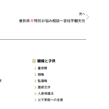
次へ
春到来
特別お悩み相談〜音柱宇髄天元
離婚と子供
養育費
親権
求
監護権
面接交渉
人身保護法
父子家庭への支援