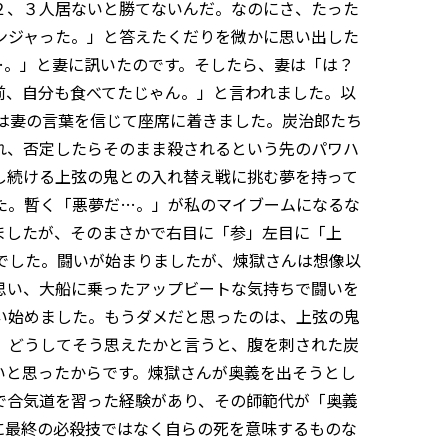
２、３人居ないと勝てないんだ。なのにさ、たった
ンジャった。」と答えたくだりを微かに思い出した
…。」と妻に訊いたのです。そしたら、妻は「は？
前、自分も食べてたじゃん。」と言われました。以
は妻の言葉を信じて座席に着きました。炭治郎たち
れ、否定したらそのまま殺されるという先のパワハ
し続ける上弦の鬼との入れ替え戦に挑む夢を持って
た。暫く「悪夢だ…。」が私のマイブームになるな
ましたが、そのまさかで右目に「参」左目に「上
でした。闘いが始まりましたが、煉獄さんは想像以
思い、大船に乗ったアップビートな気持ちで闘いを
い始めました。もうダメだと思ったのは、上弦の鬼
。どうしてそう思えたかと言うと、腹を刺された炭
いと思ったからです。煉獄さんが奥義を出そうとし
で合気道を習った経験があり、その師範代が「奥義
に最終の必殺技ではなく自らの死を意味するものな