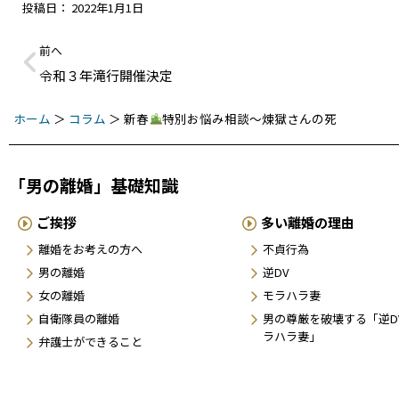
投稿日：
2022年1月1日
前へ
令和３年滝行開催決定
ホーム
＞
コラム
＞
新春
特別お悩み相談〜煉獄さんの死
「男の離婚」基礎知識
ご挨拶
多い離婚の理由
離婚をお考えの方へ
不貞行為
男の離婚
逆DV
女の離婚
モラハラ妻
自衛隊員の離婚
男の尊厳を破壊する「逆D
ラハラ妻」
弁護士ができること