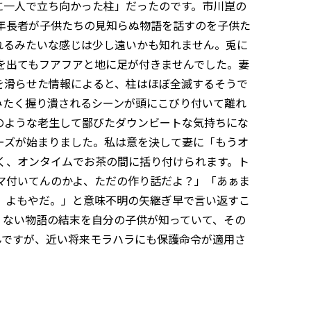
に一人で立ち向かった柱」だったのです。市川崑の
年長者が子供たちの見知らぬ物語を話すのを子供た
れるみたいな感じは少し遠いかも知れません。兎に
を出てもフアフアと地に足が付きませんでした。妻
を滑らせた情報によると、柱はほぼ全滅するそうで
みたく握り潰されるシーンが頭にこびり付いて離れ
のような老生して鄙びたダウンビートな気持ちにな
ーズが始まりました。私は意を決して妻に「もうオ
く、オンタイムでお茶の間に括り付けられます。ト
マ付いてんのかよ、ただの作り話だよ？」「あぁま
、よもやだ。」と意味不明の矢継ぎ早で言い返すこ
くない物語の結末を自分の子供が知っていて、その
んですが、近い将来モラハラにも保護命令が適用さ