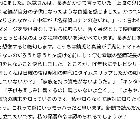
死にました。煉獄さんは、長男がかつて言っていた「上弦の鬼
く老婆が自分の子供になったような倒錯を感じました。かつて
なりきれなかった中年が「名探偵コナンの逆だね。」って言わ
ダメージを受け身なしでもろに喰らい、暫く呆然として映画館
ッヒッと手鬼のような独特の笑いを浮かべています。長男が口
を想像すると絶句します。こっちは錆兎と真菰が手鬼にトマト
らないのだろうと思うと夕焼けを前にして佇む零戦の整備班長
刃を見ないこと決意しました。ところが、昨年秋にテレビシリ
虚しく私は日曜の夜は昭和の時代にタイムスリップしたかの如
していないか？」「家族を持つ資格がないようだ。」「キンタ
」「子供も楽しみに観てるのに親じゃないよ全く。」「よもや
物語の結末を知っているのです。私が知らなくて絶対に知りた
ょう。これって俗にいうモラハラだと思います。新聞で読んだ
し立てたいです。私の保護命令は認められるでしょうか？