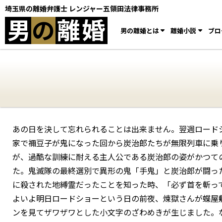
埼玉県の離婚弁護士 レンジャー五領田法律事務所
男
の
離
婚
男の離婚とは
離婚小説
ブロ
あの日を決して忘れられることは出来ません。翌週ロード
家で禰󠄀豆子が鬼になった回から炭治郎たちが無限列車に
が、過酷な訓練に耐える主人公である炭治郎の姿がかつて
た。鬼滅隊の最終選別で異形の鬼「手鬼」と炭治郎が闘っ
に殺された地縛霊だったことを知った時、「必ず首を斬っ
よいよ明日ロードショーという日の前夜、煉獄さんが蝶屋
ンを見てザワザワとした小文字のざわめきが生じました。