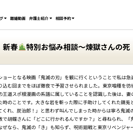
グ
離婚動画
弁護士紹介
相談予約
新春
特別お悩み相談〜煉獄さんの死
ショーとなる映画「鬼滅の刃」を観に行くということで私は急
乗り込む回までをほぼ徹夜で予習させられました。東京喰種を
の王道スポ根漫画の系譜に属していることを認識した後は、妻
た時のことです。大きな岩を斬った際に手助けしてくれた錆兎
てくれ、炭治郎！」と思わず叫んでしまった時からは寧ろ鬼滅
敷で胡蝶さんに「どこに行かれるんですか？」と尋ねられ、「
なぜなら、鬼滅の「き」も知らず、呪術廻戦と東京リベンジャ