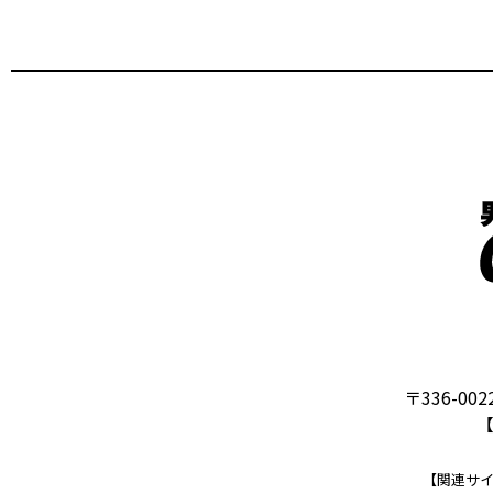
〒336-0
【
【関連サ