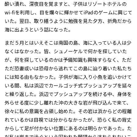
酔い潰れ、深夜目を覚ますと、子供はリゾートホテルの
wi-fiを利用し、目を爛々に輝かせてiPadのゲームに興じて
いた。翌日、取り繕うように勉強を見た夕方、折角だから
海に出ようという話になった。
まだ５月とはいえそこは南国の島、海に入っている人は少
なくはなかった。皆、シュノーケルで何かを探していた
が、何を探しているのかは予備知識も興味すらなく、ただ
ただ恐妻或いは恐母から逃れてこの島に辿り着いた私たち
には知る由もなかった。子供が海に入り小魚を追いかけて
いる間、私は浜辺でカールゴッチ式プッシュアップを延々
と繰り返した。浜辺でプッシュアップを続ける中、身体を
外らせる度に少し離れた沖の大きな岩が飛び込んで来て、
徐々に私の意識を占領し始めた。その岩は浜からどの程離
れているかは目視では分からなかったが、恐らく私の背丈
からして足が付かない位置にあるのは明らかであった。た
だ私は岩まで泳ぐという囚われた願望から逃れられないこ