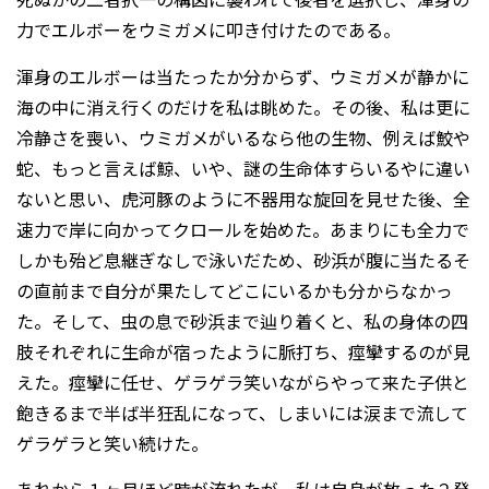
力でエルボーをウミガメに叩き付けたのである。
渾身のエルボーは当たったか分からず、ウミガメが静かに
海の中に消え行くのだけを私は眺めた。その後、私は更に
冷静さを喪い、ウミガメがいるなら他の生物、例えば鮫や
蛇、もっと言えば鯨、いや、謎の生命体すらいるやに違い
ないと思い、虎河豚のように不器用な旋回を見せた後、全
速力で岸に向かってクロールを始めた。あまりにも全力で
しかも殆ど息継ぎなしで泳いだため、砂浜が腹に当たるそ
の直前まで自分が果たしてどこにいるかも分からなかっ
た。そして、虫の息で砂浜まで辿り着くと、私の身体の四
肢それぞれに生命が宿ったように脈打ち、痙攣するのが見
えた。痙攣に任せ、ゲラゲラ笑いながらやって来た子供と
飽きるまで半ば半狂乱になって、しまいには涙まで流して
ゲラゲラと笑い続けた。