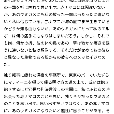
あれから１ヶ月ほど時が流れたが、私は自身が放った２発
の一撃を折に触れて思い出す。赤ナマコには間違いない
が、あのウミガメにも私の放った一撃は当たったに違いな
いと私は信じている。赤ナマコが海の底でまだ生きている
かどうか知る由もないが、あのウミガメにとって私のエル
ボーは何の痛手にもなりはしまいだろう。しかし、それで
も尚、何かの折、彼の体の奥であの一撃は微かな疼きを誘
うに違いないと私は想像する。それだけがせめてもの彼ら
と異なった生物である私からの彼らへのメッセイジなの
だ。
独り雑事に疲れた深夜の事務所で、東京のバーでいたずら
にマティーニを啜って帰る明け方の道の上で、或いは飽き
飽きするほど冗長な判決言渡しの合間に、私はふとあの時
出会った赤ナマコのことを思い、独りきりだったウミガメ
のことを思い出す。思い出すだけではなく、あの赤ナマコ
に、あのウミガメになりたいと無性に思うことがある。そ