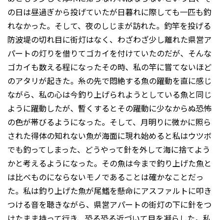
の日は昼過ぎから投げていたが日暮れに際しても一匹も釣
れなかった。そして、夜のしじまが訪れた。釣竿を投げる
防波堤の切れ目に街灯はなく、わざわざ少し離れた県営ア
パートの灯りを借りてゴカイを付けていたのだが、そんな
ゴカイも数える程になったその時、私の竿に嘗てないほど
のアタリが起きた。糸の先で悶絶する魚の躍動を直に感じ
ながら、私の心は今釣り上げられようとしている魚と同じ
ように躍動したが、暫くするとその躍動に少なからぬ恐怖
の色が帯びるようになった。そして、月明りに微かに照ら
された得体の知れない魚が海面に現れ始めると私はウツボ
でも釣ってしまった、どうやって針を外して海に捨てよう
かと考えるようになった。その魚は今まで釣り上げた魚と
は比べものにならないモノであることは確かなことだっ
た。私は釣り上げた魚が尾鰭を懸命にアスファルトに叩き
つける音を聴きながら、県営アパートの街灯の下に針をつ
けたまま持って行き、恐る恐る近づいて目を凝らした。私