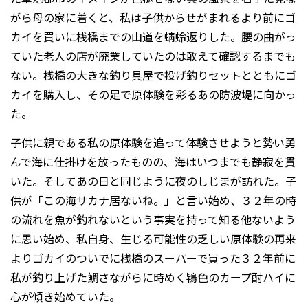
がら母の家に着くと、私は子供からせがまれるより前にゴ
カイを買いに桟橋までの山道を蜻蛉返りした。腰の曲がっ
ていた老人の店が廃業していたのは敢えて確認するまでも
ない。桟橋の大きな釣り具屋で投げ釣りセットとともにゴ
カイを購入し、その足で原体験を彩るあの防波堤に向かっ
た。
子供に親である私の原体験を追って体験させようと勢い勇
んで海に仕掛けを放ったものの、海はいつまでも静寂を貫
いた。そしてあの日と同じように夜のしじまが訪れた。子
供が「この海サカナ居ないね。」と言い始め、３２年の時
の流れを魚が釣れないという事実を持って知る他ないよう
に思い始め、私自身、生じる可能性の乏しい原体験の再来
よりゴカイのついでに桟橋のスーパーで買った３２年前に
私が釣り上げた鯛さながらに時めく鴇色のカープ酎ハイに
心が傾き始めていた。