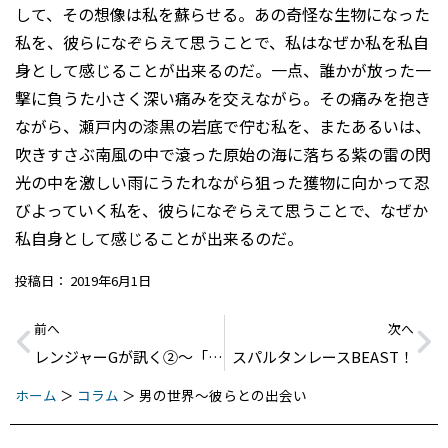
して、その想像は私を蘇らせる。あの奇怪な生物になった
私を、彼らになぞらえて思うことで、私はなぜか私を私自
身として感じることが出来るのだ。一点、誰かが放った一
撃に負うた小さく深い痛みを交えながら。その痛みを抱き
ながら、瀬戸内の漆黒の岩底で佇む私を、またあるいは、
吹きすさぶ南風の中で滾った原始の海に落ちる紫の雷の閃
光の中を激しい雨にうたれながら狙った獲物に向かって忍
びよっていく私を、彼らになぞらえて思うことで、なぜか
私自身として感じることが出来るのだ。
投稿日：
2019年6月1日
前へ
次へ
レンジャーGが訊く②〜「ADHD」新たな障害の誕生
スパルタンレースBEAST！
ホーム
＞
コラム
＞
男の世界〜彼らとの出会い