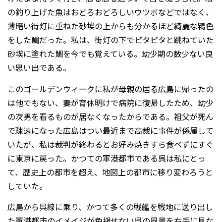
の釣り上げた魚はおどろおどろしいウツボなどではなく、
薄暗い街灯に重ねた砂埃の上からも分かるほど綺麗な鴇色
をした鯛だった。私は、街灯の下でピタピタと跳ねていた
砂埃に塗れた鯛を今でも覚えている。幼少期の数少ない良
い思い出である。
このゴールデンウィークに私が母親の居る広島に帰ったの
は他でもない、妻が育休明けで病院に復帰したため、幼少
の次男を看るものが居なくなったからである。祖父が死ん
で疎遠になった広島はつい最近まで高裁に事件が係属して
いたが、私は裁判が終わるとお好み焼きすら食べずにすぐ
に東京に戻った。かつての軍港都市である呉は私にとっ
て、歴史上の都市を超え、地図上の都市に移り変わろうと
していた。
広島から呉線に乗り、かつて多くの戦艦を戦地に送り出し
た軍港都市のイメイジが色褪せない呉の風景を右手に見な