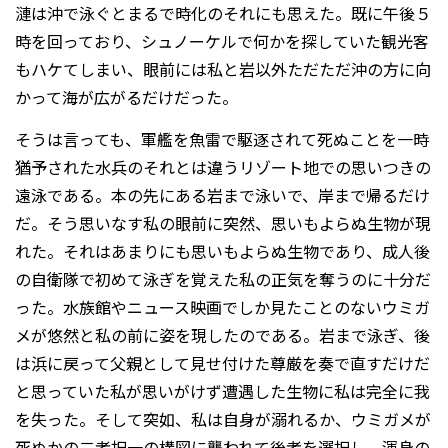
漣は沖で泳ぐとまるで時化のそれにも思えた。既に午後５
時を回っており、シュノーケルで何かを探していた観光客
もハケてしまい、眼前には私と岩以外ただただ沖の方に向
かって海が広がるだけだった。
そうは言っても、軍艦を魚雷で駆逐されて死ぬことを一時
猶予された水兵のそれとは違うリゾート地での思いつきの
遠泳である。本の先にある岩まで泳いで、岸まで帰るだけ
だ。そう思いなす私の眼前に突然、思いもよらぬ生物が現
れた。それはあまりにも思いもよらぬ生物であり、成人後
の自衛隊で初めて泳ぎを覚えた私の正気を奪うのに十分だ
った。水族館やニュース映画でしか見たことのないウミガ
メが悠然と私の前に姿を現したのである。岩まで泳ぎ、後
は浜に戻って父親として見せ付けた尊厳を奏で直すだけだ
と思っていた私が思いがけず遭遇した生物に私は完全に我
を失った。そして突如、私は自身が溺れるか、ウミガメが
死ぬかの二者択一の構図に襲われて後者を選択し、渾身の