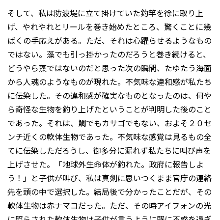
そして、私は防波堤に立て掛けていた釣竿を徐に取り上
げ、やれやれとリールを巻き始めたところ、驚くことに幾
ばくの手応えがある。ただ、それは心躍らせるようなもの
ではない。藻でも引っ掛かったのだろうと巻き続けると、
どうやら藻ではないのだと思った次の瞬間、たゆたう海面
から人魂のようなものが現れた。不気味な違和感が私たち
に伝染した。その違和感が確実なものとなったのは、何や
ら奇怪な生物を釣り上げたということが判明した後のこと
であった。それは、鯛でもカサゴでもない、およそ２０セ
ンチ近くの軟体生物であった。不気味な感覚は見るもの全
てに伝染しただろうし、御多分に漏れず私たちに叫び声を
上げさせた。「地球外生命体が釣れた。政府に報告しよ
う！」と子供が叫び、私は真剣に思いつくまま官庁の連絡
先を頭の中で選択した。結局後で分かったことだが、その
軟体生物は赤ナマコだった。ただ、その時アイフォンの光
に照らされた軟体生物は子供が言うように既に不惑を過ぎ