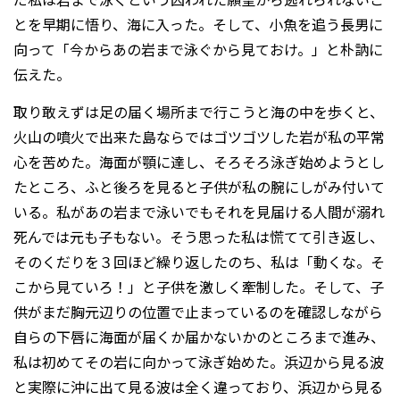
とを早期に悟り、海に入った。そして、小魚を追う長男に
向って「今からあの岩まで泳ぐから見ておけ。」と朴訥に
伝えた。
取り敢えずは足の届く場所まで行こうと海の中を歩くと、
火山の噴火で出来た島ならではゴツゴツした岩が私の平常
心を苦めた。海面が顎に達し、そろそろ泳ぎ始めようとし
たところ、ふと後ろを見ると子供が私の腕にしがみ付いて
いる。私があの岩まで泳いでもそれを見届ける人間が溺れ
死んでは元も子もない。そう思った私は慌てて引き返し、
そのくだりを３回ほど繰り返したのち、私は「動くな。そ
こから見ていろ！」と子供を激しく牽制した。そして、子
供がまだ胸元辺りの位置で止まっているのを確認しながら
自らの下唇に海面が届くか届かないかのところまで進み、
私は初めてその岩に向かって泳ぎ始めた。浜辺から見る波
と実際に沖に出て見る波は全く違っており、浜辺から見る