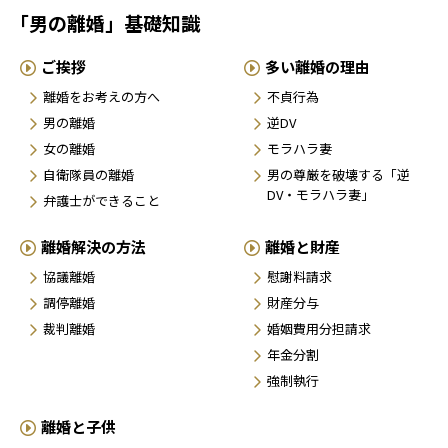
「男の離婚」基礎知識
ご挨拶
多い離婚の理由
離婚をお考えの方へ
不貞行為
男の離婚
逆DV
女の離婚
モラハラ妻
自衛隊員の離婚
男の尊厳を破壊する「逆
DV・モラハラ妻」
弁護士ができること
離婚解決の方法
離婚と財産
協議離婚
慰謝料請求
調停離婚
財産分与
裁判離婚
婚姻費用分担請求
年金分割
強制執行
離婚と子供