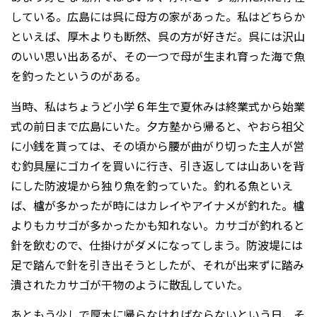
している。広島には呉に母方の家があった。私はどちらか
といえば、厚木よりも断然、呉の方が好きだ。呉には沢山
のいい思い出あるが、その一つで母が生まれ育った海で魚
を釣ったというのがある。
当時、私はちょうど小学６年生で夏休みは終業式から始業
式の前日まで広島にいた。夕方塾から帰ると、やおら祖父
に小銭を貰っては、その頃から腰が曲がり切った主人が営
む釣具屋にゴカイを買いに行き、引き返しては山あいを背
にした防波堤から独り魚を釣っていた。釣れる魚といえ
ば、櫨が多かったが時にはカレイやアイナメが釣れた。櫨
よりもカサゴが多かったかも知れない。カサゴが釣れると
針を飲むので、仕掛けがダメになってしまう。防波堤には
足で踏んで針を引き出そうとしたが、それが出来ずに踏み
潰されたカサゴが干物のように散乱していた。
あともう少しで厚木に帰らなければならないという日、そ