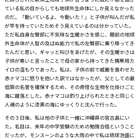
ている私の目からしても地球外生命体にしか見えなかった
のだ。「動いているよ、今動いた！」と子供が叫んだが私
が竿を持っていたためそう見えているのは分かっていた。
ただ私自身左臀部に不気味な生暖かさを感じ、眼前の地球
外生命体が人智の及ばぬ能力で私の左臀部に乗り移ってき
たんだと思い、ギャッと叫びをあげたが、その生暖かさは
子供が寒いと言ったことで母の家から持ってきた携帯用カ
イロの温もりであった。私は、子供の前で威厳を喪わせた
赤ナマコに怒りを抱いた訳ではなかったが、父としての最
低限の名誉を確保するため、その奇怪な生物を仕掛けごと
海に蹴落とした。赤ナマコは釣り上げられたときと同じく
人魂のように漆黒の海にゆっくりと沈んで行った。
その３日後、私は他の子供と一緒に沖縄県の宮古島にい
た。名目は、来年の中学受験のための勉強合宿ということ
だったが、モンスーンのような大雨の中で私は琉球泡盛に