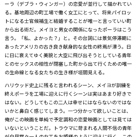
ーラ（デブラ・ウィンガー）の恋愛が並行して描かれてい
る。基地周辺の町工場で働く女工にとって、将来パイロッ
トになる士官候補生と結婚することが唯一と言っていい町
から出る術だ。メイヨと男女の関係になったポーラはこう
言う。「私、よかった？」と。その台詞には景気停滞期に
あったアメリカの古き良き献身的な女性の終焉が漂う。日
に日に衰えてゆく美貌と大空に飛び出そうとしている青年
とのセックスの相性が閉塞した町から出て行くための唯一
の生命線となる女たちの生き様が垣間見える。
ハリウッド史上に残ると言われるシーン、メイヨが訓練を
終えポーラを工場に迎えに行くシーンは実はあまり好きで
はない。どうしてもこの二人は幸せにはならないのではな
いかと鼻白く感じてしまう。一つ分かって欲しいことは、
俺がこの映画を単純で予定調和の恋愛映画としては見ては
いないということだ。トラウマに苛まれる人間不信の青年
が白昼堂々一人の女工をお姫様のように迎えに行く。この