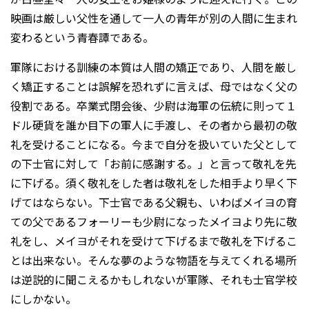
映画は厳しい父性を通して一人の青年が別の人間に生まれ
変わるという青春譚である。
軍隊における訓練の本質は人間の矯正であり、人間を厳し
く矯正することは誤解を恐れずに言えば、母ではなく父の
役割である。卒業式閉会後、少尉は海軍の伝統に則って１
ドル硬貨を誰か目下の軍人に手渡し、その者から最初の敬
礼を受けることになる。今まで自分を扱いていた父として
の下士官に対して「お前に感謝する。」と言って敬礼を先
に下げる。須く敬礼をした者は敬礼をした相手より早く下
げてはならない。下士官である父親も、いわばメイヨの育
ての父であるフォーリーも少尉になったメイヨより先に敬
礼をし、メイヨがそれを受けて下げるまで敬礼を下げるこ
とは出来ない。そんな夢のような物語を与えてくれる場所
は逆説的に聞こえるかもしれないが軍隊、それも士官学校
にしかない。