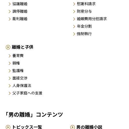
協議離婚
慰謝料請求
調停離婚
財産分与
裁判離婚
婚姻費用分担請求
年金分割
強制執行
離婚と子供
養育費
親権
監護権
面接交渉
人身保護法
父子家庭への支援
「男の離婚」コンテンツ
トピックス一覧
男の離婚小説