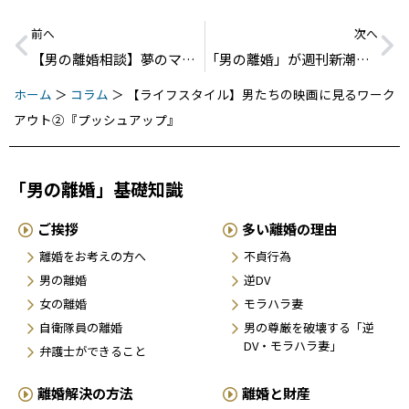
前へ
次へ
【男の離婚相談】夢のマイホームが外れない結婚指輪になってしまいました。
「男の離婚」が週刊新潮に掲載されました。
ホーム
＞
コラム
＞
【ライフスタイル】男たちの映画に見るワーク
アウト②『プッシュアップ』
「男の離婚」基礎知識
ご挨拶
多い離婚の理由
離婚をお考えの方へ
不貞行為
男の離婚
逆DV
女の離婚
モラハラ妻
自衛隊員の離婚
男の尊厳を破壊する「逆
DV・モラハラ妻」
弁護士ができること
離婚解決の方法
離婚と財産