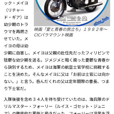
ック・メイヨ
（リチャー
ド・ギア）は
幼少期のトラ
映画「愛と青春の旅立ち」１９８２年〜
ウマを再燃さ
CICパラマウント映画
せていた。メ
イヨの母は幼
少期に自害し、メイヨは父親の赴任先だったフィリピンで
陰鬱な幼少期を送る。ジメジメと暗く腐った憂鬱な青春か
ら訣別するため、メイヨは海軍の航空士官学校に挑戦する
ことを決めた。そんなメイヨに父は「お前は士官には向か
ない。」と言う。呑んだくれの父は定年間際の曹長、つま
り下士官だ。
入隊後彼を含め３４人を待ち受けていたのは、海兵隊のド
リルマスター・フォーリー（ルイス・ゴセット・ジュニ
ア）の徹底的な罵倒と扱きだった。フォーリーは冷笑を浮