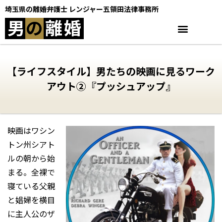
埼玉県の離婚弁護士 レンジャー五領田法律事務所
男
の
離
婚
【ライフスタイル】男たちの映画に見るワーク
アウト②『プッシュアップ』
映画はワシン
トン州シアト
ルの朝から始
まる。全裸で
寝ている父親
と娼婦を横目
に主人公のザ