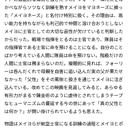
かべながらソツなく訓練を熟すメイヨをマヨネーズに捩っ
た「メイヨネーズ」と名付け特別に扱く。その理由は、高
い能力を持ちながらも利己的で仲間と溶け合おうとしない
メイヨに士官としての大切な品性が欠けていると判断した
からだった。戦場で指揮をとるのは士官であり、隊員はそ
の指揮官である士官に命を預けることになる。自分のこと
ばかり考えている人間に隊員は命を預けない。階級だけの
人間に士官は務まらないのだ。複眼的に見れば、フォーリ
ーは呑んだくれで母親を自害に追い込んだ実の父が果たせ
なかった「父性」をその罵倒と扱きを通じてメイヨに注ぎ
込んでいる。改めてこの映画を見返してみると、あらゆる
有形力がまるで錬金術のように虐待とされてしまうチープ
なヒューマニズムの蔓延する今の世にあって「真の父性と
は何か？」が問い掛けられているようも思えた。
物語はメイヨらが航空士官になる訓練の過程とメイヨとポ