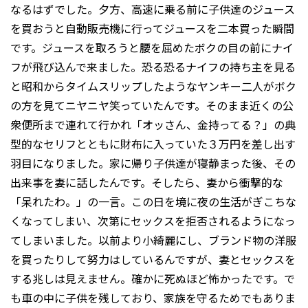
なるはずでした。夕方、高速に乗る前に子供達のジュース
を買おうと自動販売機に行ってジュースを二本買った瞬間
です。ジュースを取ろうと腰を屈めたボクの目の前にナイ
フが飛び込んで来ました。恐る恐るナイフの持ち主を見る
と昭和からタイムスリップしたようなヤンキー二人がボク
の方を見てニヤニヤ笑っていたんです。そのまま近くの公
衆便所まで連れて行かれ「オッさん、金持ってる？」の典
型的なセリフとともに財布に入っていた３万円を差し出す
羽目になりました。家に帰り子供達が寝静まった後、その
出来事を妻に話したんです。そしたら、妻から衝撃的な
「呆れたわ。」の一言。この日を境に夜の生活がぎこちな
くなってしまい、次第にセックスを拒否されるようになっ
てしまいました。以前より小綺麗にし、ブランド物の洋服
を買ったりして努力はしているんですが、妻とセックスを
する兆しは見えません。確かに死ぬほど怖かったです。で
も車の中に子供を残しており、家族を守るためでもありま