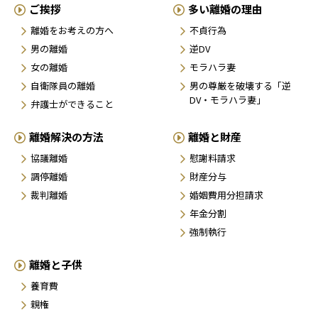
ご挨拶
多い離婚の理由
離婚をお考えの方へ
不貞行為
男の離婚
逆DV
女の離婚
モラハラ妻
自衛隊員の離婚
男の尊厳を破壊する「逆
DV・モラハラ妻」
弁護士ができること
離婚解決の方法
離婚と財産
協議離婚
慰謝料請求
調停離婚
財産分与
裁判離婚
婚姻費用分担請求
年金分割
強制執行
離婚と子供
養育費
親権