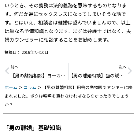
いうとき、その義務は法的義務を意味するものとなりま
す。何だか逆にセックスレスになってしまいそうな話で
す。とはいえ、相談者は離婚は望んでいませんので、以上
は単なる予備知識となります。まずは弁護士ではなく、夫
婦カウンセラーに相談することをお勧めします。
投稿日：
2016年7月10日
前へ
次へ
【男の離婚相談】ヨーカドーの下着売り場の女性に一目惚れしました。でも彼女は既婚者で子供もいます。プラトニックラブなら不貞行為にはならないですよね？
【男の離婚相談】歯の矯正を皮切りに妻が美に取り憑かれてしまいました。もうこの生活に耐えられません…。
ホーム
＞
コラム
＞
【男の離婚相談】田舎の動物園でヤンキーに絡
まれました。ボクは喧嘩を買わなければならなかったのでしょう
か？
「男の離婚」基礎知識