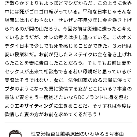
き散らかすよりもよっぽどマシだからだ。このように世界
中には
死
がゴロゴロ転がっている。平和な日本じゃそんな
場面には出くわさない。せいぜい不良少年に金を巻き上げ
られるのが関の山だろう。今回お前は災難に遭ったと考え
ているようだが、オレの考えは少し違っている。このオメ
デタイ日本で少しでも死を感じることができた。３万円は
安い授業料だ。お前が犯したミステイクは金を巻き上げれ
らたことを妻に告白したことだろう。そもそもお前は妻を
セックスが出来て相談もできる若い母親だと思っているが
実際はそうではない。
女
だ。法治国家のぬるま湯に浸って
ブタ
のようになった男に欲情する女がどこにいる？本当の
意味で妻をもう一度抱きたいならDCブランドに身を包む
より
エキサイティング
に生きることだ。そうすれば今度は
欲情した妻の方がお前を求めてくるだろう！
性交渉拒否は離婚原因のいわゆる５号事由