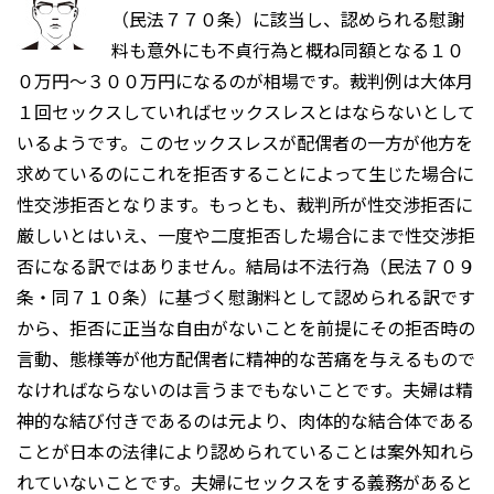
（民法７７０条）に該当し、認められる慰謝
料も意外にも不貞行為と概ね同額となる１０
０万円〜３００万円になるのが相場です。裁判例は大体月
１回セックスしていればセックスレスとはならないとして
いるようです。このセックスレスが配偶者の一方が他方を
求めているのにこれを拒否することによって生じた場合に
性交渉拒否となります。もっとも、裁判所が性交渉拒否に
厳しいとはいえ、一度や二度拒否した場合にまで性交渉拒
否になる訳ではありません。結局は不法行為（民法７０９
条・同７１０条）に基づく慰謝料として認められる訳です
から、拒否に正当な自由がないことを前提にその拒否時の
言動、態様等が他方配偶者に精神的な苦痛を与えるもので
なければならないのは言うまでもないことです。夫婦は精
神的な結び付きであるのは元より、肉体的な結合体である
ことが日本の法律により認められていることは案外知れら
れていないことです。夫婦にセックスをする義務があると